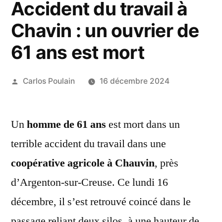
Accident du travail à
Chavin : un ouvrier de
61 ans est mort
Publié
Carlos Poulain
16 décembre 2024
par
Un
homme de 61 ans
est mort dans un
terrible accident du travail dans une
coopérative agricole à Chauvin
, près
d’Argenton-sur-Creuse. Ce lundi 16
décembre, il s’est retrouvé coincé dans le
passage reliant deux silos, à une hauteur de