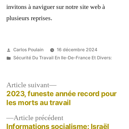
invitons à naviguer sur notre site web à
plusieurs reprises.
Publié
Carlos Poulain
16 décembre 2024
par
Publié
Sécurité Du Travail En Ile-De-France Et Divers:
dans
Article
Article suivant
suivant :
2023, funeste année record pour
Navigation
les morts au travail
de
Article
Article précédent
l’article
précédent :
Informations socialisme: Israël