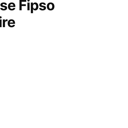
ise Fipso
ire