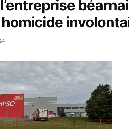
l’entreprise béarna
 homicide involonta
024