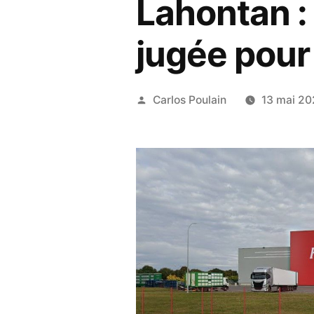
Lahontan : 
jugée pour
Publié
Carlos Poulain
13 mai 2
par