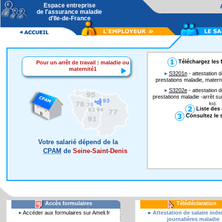
Espace entreprise
de l'assurance maladie
d'Ile-de-France
Téléchargez les 
Pour un arrêt de travail : maladie ou
maternité1
S3201n
- attestation d
prestations maladie, materni
S3202e
- attestation d
prestations maladie -arrêt s
ko).
Liste des 
Consultez le s
Votre salarié dépend de la
CPAM
de
Seine-Saint-Denis
Accès formulaires
Télédéclaration
Accéder aux formulaires sur Ameli.fr
Attestation de salaire ind
journalières maladie