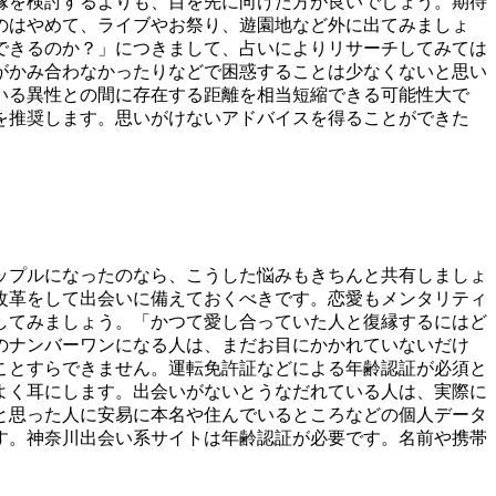
縁を検討するよりも、目を先に向けた方が良いでしょう。期待
のはやめて、ライブやお祭り、遊園地など外に出てみましょ
できるのか？」につきまして、占いによりリサーチしてみては
がかみ合わなかったりなどで困惑することは少なくないと思い
いる異性との間に存在する距離を相当短縮できる可能性大で
を推奨します。思いがけないアドバイスを得ることができた
ップルになったのなら、こうした悩みもきちんと共有しましょ
改革をして出会いに備えておくべきです。恋愛もメンタリティ
してみましょう。「かつて愛し合っていた人と復縁するにはど
のナンバーワンになる人は、まだお目にかかれていないだけ
ことすらできません。運転免許証などによる年齢認証が必須と
よく耳にします。出会いがないとうなだれている人は、実際に
と思った人に安易に本名や住んでいるところなどの個人データ
す。神奈川出会い系サイトは年齢認証が必要です。名前や携帯