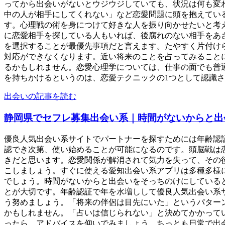
ってから出会いがないとウジウジしていても、状況は何も変
中の人が相手にしてくれない」など恋愛問題に頭を抱えてい
す。心理戦の術を身につけて好きな人を振り向かせたいと考
に恋愛相手を探している人もいれば、後腐れのない相手をあ
を選択することが最優先事項だと言えます。たやすく片付け
対応ができなくなります。近い将来のことを占ってみること
るかもしれません。恋愛心理学については、仕事の面でも普
を持ちかけるというのは、恋愛テクニックの1つとして認識され
出会いの記事を読む
静岡県でセフレ募集出会い系｜時間がないからと出
優良人気出会い系サイトでパートナーを探すためには年齢認
認でき次第、使い始めることが可能になるのです。頭脳戦は
きだと思います。恋愛関係が解消されて気力を失って、その
こしましょう。すぐに使える愛知出会い系アプリは多種多様
でしょう。時間がないからと出会いをそっちのけにしている
とが大切です。年齢認証で年を水増しして優良人気出会い系
う努めましょう。「将来の伴侶は目先にいた」というパター
かもしれません。「占いは信じられない」と決めてかかって
ったら、アドバイスを仰いでみましょう。ちっとも日常で出会い