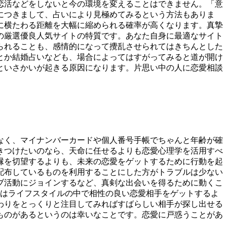
恋活などをしないと今の環境を変えることはできません。「意
につきまして、占いにより見極めてみるという方法もありま
に横たわる距離を大幅に縮められる確率が高くなります。真摯
の厳選優良人気サイトの特質です。あなた自身に最適なサイト
られることも、感情的になって攪乱させられてはきちんとした
とか結婚占いなども、場合によってはすがってみると道が開け
といさかいが起きる原因になります。片思い中の人に恋愛相談
なく、マイナンバーカードや個人番号手帳でちゃんと年齢が確
きつけたいのなら、天命に任せるよりも恋愛心理学を活用すべ
縁を切望するよりも、未来の恋愛をゲットするために行動を起
配布しているものを利用することにした方がトラブルは少ない
ブ活動にジョインするなど、真剣な出会いを得るために動くこ
人はライフスタイルの中で相性の良い恋愛相手をゲットするよ
わりをとっくりと注目してみればすばらしい相手が探し出せる
ものがあるというのは幸いなことです。恋愛に戸惑うことがあ