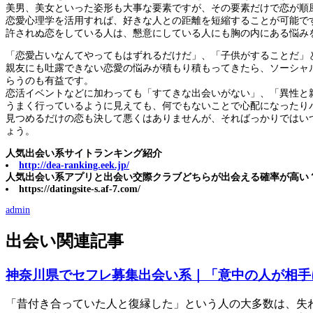
美男、美女といった姿形も大事な要素ですが、その要素だけで恋が順
恋愛心理学を活用すれば、好きな人との距離を短縮することが可能で
許されぬ恋をしている人は、懇意にしている人にも胸の内にある悩み
「恋愛占いなんてやってもはずれるだけだ」、「子供がすることだ」
親友にも吐露できない恋愛の悩みが積もり積もってきたら、ソーシャ
らうのも有益です。
恋活イベントなどに加わっても「すてきな出会いがない」、「異性と
うまく行っているように見えても、何でもないことで心配になったり
見つめるだけの恋も決して悪くはありませんが、そればっかりではい
ょう。
人気出会い系サイトランキング紹介
http://dea-ranking.eek.jp/
人気出会い系アプリと出会い交際クラブどちらが出会える確率が高い
https://datingsite-s.af-7.com/
admin
出会い関連記事
神奈川県でセフレ募集出会い系｜「意中の人が相手
「昔付き合っていた人と復縁した」という人の大多数は、失