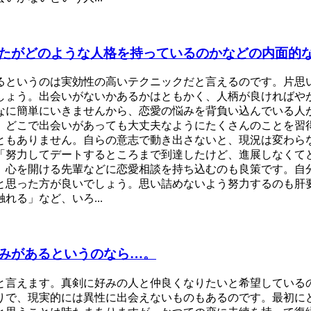
たがどのような人格を持っているのかなどの内面的
るというのは実効性の高いテクニックだと言えるのです。片思
しょう。出会いがないかあるかはともかく、人柄が良ければや
なに簡単にいきませんから、恋愛の悩みを背負い込んでいる人
。どこで出会いがあっても大丈夫なようにたくさんのことを習
ともありません。自らの意志で動き出さないと、現況は変わら
「努力してデートするところまで到達したけど、進展しなくて
、心を開ける先輩などに恋愛相談を持ち込むのも良策です。自
と思った方が良いでしょう。思い詰めないよう努力するのも肝
る」など、いろ...
みがあるというのなら…。
と言えます。真剣に好みの人と仲良くなりたいと希望している
りで、現実的には異性に出会えないものもあるのです。最初に