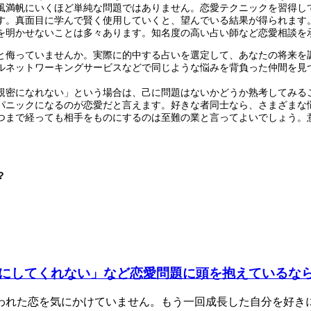
風満帆にいくほど単純な問題ではありません。恋愛テクニックを習得し
す。真面目に学んで賢く使用していくと、望んでいる結果が得られます
を明かせないことは多々あります。知名度の高い占い師など恋愛相談を
と侮っていませんか。実際に的中する占いを選定して、あなたの将来を
ルネットワーキングサービスなどで同じような悩みを背負った仲間を見
親密になれない」という場合は、己に問題はないかどうか熟考してみる
パニックになるのが恋愛だと言えます。好きな者同士なら、さまざまな
つまで経っても相手をものにするのは至難の業と言ってよいでしょう。
？
にしてくれない」など恋愛問題に頭を抱えているな
われた恋を気にかけていません。もう一回成長した自分を好き