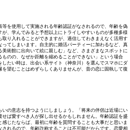
帳等を使用して実施される年齢認証がなされるので、年齢を偽
すが、学んでみると予想以上にトライしやすいものが多種多様
も取り入れることができますが、過信してわきまえなく活用す
なってしまいます。自主的に婚活パーティーに加わるなど、真
る美術館に出向いて絵に親しむ」など、さまざまなスポットに
るものの、なぜか距離を縮めることができない」という場合
をしたい時は、出会い系サイト（神奈川）を選んでスマホにダ
縁を望むことはめずらしくありませんが、昔の恋に固執して復
らいの意志を持つようにしましょう。「将来の伴侶は近場にい
渡せば愛すべき人が探し出せるかもしれません。年齢認証を盛
と感じたならば、最初に年齢を質問することも大事だと思いま
なされるので、年齢詐称することは不可能だからです。恋愛相