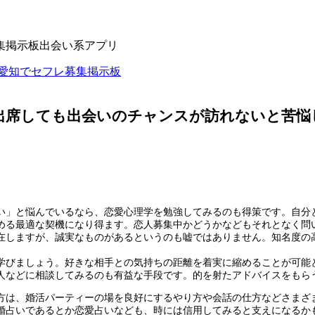
愛知でセフレ募集掲示板
出席しても出会いのチャンスが訪れないと苦悩
い」と悩んでいるなら、恋愛心理学を勉強してみるのも得策です。自分
める最適な契機になり得ます。恋人募集中かどうかなどもそれとなく問
在しますが、誠実なものがあるというのも嘘ではありません。知名度の
学びましょう。好きな相手との気持ちの距離を着実に縮めることが可能
人などに相談してみるのも有益な手段です。的を射たアドバイスをもら
方は、婚活パーティーの場を良好にするやり方や会話の仕方などさまざ
婚占いであるとか恋愛占いなども、時には信用してみると支えになるか