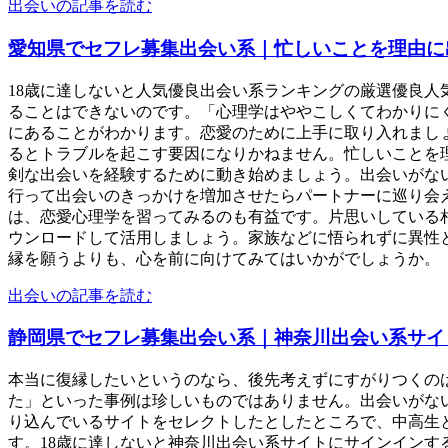
出会いの記事を読む
愛知県でセフレ募集出会い系｜忙しいことを理由に
18歳に達しないと人気優良出会い系ランキングの厳選優良
ることはできないのです。「心理学はややこしくてわかりに
にあることがわかります。恋愛のために上手に取り入れまし
るとトラブルを起こす要因になりかねません。忙しいことを
剣な出会いを経験するために動き始めましょう。出会いがな
行って出会いのきっかけを増加させたらパートナーに巡り会
は、恋愛心理学を習ってみるのも有益です。片思いしている
ウンロードして活用しましょう。家族などに悟られずに異性
縁を願うよりも、心を前に向けてみてはいかがでしょうか。「公
出会いの記事を読む
静岡県でセフレ募集出会い系｜神奈川出会い系サイ
本当に復縁したいというのなら、後先考えずにすがりつくの
た」といった事例は珍しいものではありません。出会いがな
り込んでいるサイトをセレクトしたとしたところで、中高生
す。18歳に達しないと神奈川出会い系サイトにサインイン