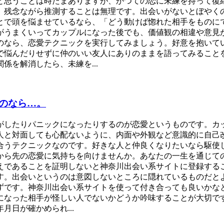
と思うことは時たまありますが、かつての恋に未練を持って復
、残念ながら推測することは無理です。出会いがないとぼやく
とで頭を悩ませているなら、「どう動けば惚れた相手をものに
がうまくいってカップルになった後でも、価値観の相違や意見
のなら、恋愛テクニックを実行してみましょう。好意を抱いて
で悩んだりせずに仲のいい友人にありのままを語ってみること
を解消したら、未練を...
のなら…。
がしたりパニックになったりするのが恋愛というものです。カ
人と対面しても心配ないように、内面や外観など意識的に自己
合うテクニックなのです。好きな人と仲良くなりたいなら駆使
から先の恋愛に気持ちを向けませんか。あなたの一生を通じて
超えであることを証明しないと神奈川出会い系サイトに登録する
す。出会いというのは意図しないところに隠れているものだと
ずです。神奈川出会い系サイトを使って付き合っても良いかな
になった相手が怪しい人でないかどうか吟味することが大切で
日が確かめられ...