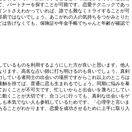
て、パートナーを探すことが可能です。恋愛テクニックであっ
イントさえわかっていれば、誰でも難なくトライすることが可
容易ではないでしょう。あこがれの人の気持ちをつかみとりた
どは告げなくても、保険証や年金手帳でちゃんと年齢が確認で
しているものを利用するようにした方が良いと思います。他人
なります。高名な占い師に打ち明けるのも良いでしょう。真剣
力している者同士の出会いの場所ですからこれ以上のところは
接触を持てば、普通に恋も生まれるでしょう。同期に悩みを暴
ておくことが不可欠です。忙しいからと出会いを蔑ろにしてい
に動くことが大切です。合コンに行っても、真剣な出会いをゲ
しも本気でない人も参戦しているためです。「心理学と言いま
あることがわかります。恋愛を成功させるために上手に取り入