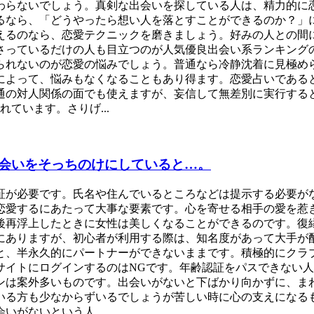
わらないでしょう。真剣な出会いを探している人は、精力的に
るなら、「どうやったら想い人を落とすことができるのか？」
えるのなら、恋愛テクニックを磨きましょう。好みの人との間
さっているだけの人も目立つのが人気優良出会い系ランキング
られないのが恋愛の悩みでしょう。普通なら冷静沈着に見極め
によって、悩みもなくなることもあり得ます。恋愛占いである
通の対人関係の面でも使えますが、妄信して無差別に実行する
ています。さりげ...
会いをそっちのけにしていると…。
証が必要です。氏名や住んでいるところなどは提示する必要が
恋愛するにあたって大事な要素です。心を寄せる相手の愛を惹
後再浮上したときに女性は美しくなることができるのです。復
にありますが、初心者が利用する際は、知名度があって大手が
と、半永久的にパートナーができないままです。積極的にクラ
サイトにログインするのはNGです。年齢認証をパスできない
ンは案外多いものです。出会いがないと下ばかり向かずに、ま
いる方も少なからずいるでしょうが苦しい時に心の支えになる
がないという人...