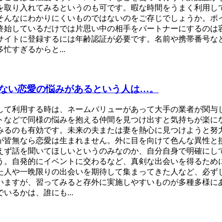
を取り入れてみるというのも可です。暇な時間をうまく利用し
そんなにわかりにくいものではないのをご存じでしょうか。ポ
終始しているだけでは片思い中の相手をパートナーにするのは
サイトに登録するには年齢認証が必要です。名前や携帯番号な
すぎるからと...
ない恋愛の悩みがあるという人は…。
して利用する時は、ネームバリューがあって大手の業者が関与
トなどで同様の悩みを抱える仲間を見つけ出すと気持ちが楽に
みるのも有効です。未来の夫または妻を熱心に見つけようと努
が皆無なら恋愛は生まれません。外に目を向けて色んな異性と
えず話を聞いてほしいというのみなのか、自分自身で明確にし
う。自発的にイベントに交わるなど、真剣な出会いを得るため
た人や一晩限りの出会いを期待して集まってきた人など、必ず
いますが、習ってみると存外に実施しやすいものが多種多様に
るかは、誰にも...