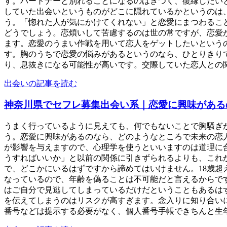
す。パートナーと別れることになるのはきつく、復縁したい
していた出会いというものがどこに隠れているかというのは
う。「惚れた人が気にかけてくれない」と恋愛にまつわるこ
どうでしょう。恋煩いして苦慮するのは世の常ですが、恋愛
ます。恋愛のうまい作戦を用いて恋人をゲットしたいという
す。胸のうちで恋愛の悩みがあるというのなら、ひとりきり
り、息抜きになる可能性が高いです。交際していた恋人との関係
出会いの記事を読む
神奈川県でセフレ募集出会い系｜恋愛に興味がある
うまく行っているように見えても、何でもないことで胸騒ぎ
う。恋愛に興味があるのなら、どのようなところで未来の恋
が影響を与えますので、心理学を使うといいますのは道理に
うすればいいか」と以前の関係に引きずられるよりも、これ
で、どこかにいるはずですから諦めてはいけません。18歳
なっているので、年齢を偽ることは不可能だと言えるからで
はご自分で見逃してしまっているだけだということもあるは
を伝えてしまうのはリスクが高すぎます。念入りに知り合い
番号などは提示する必要がなく、個人番号手帳できちんと生年月