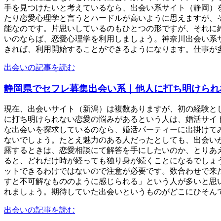
手を見つけたいと考えているなら、出会い系サイト（静岡）
たり恋愛心理学と言うとハードルが高いように思えますが、
能なのです。片思いしているのもひとつの形ですが、それに
いのならば、恋愛心理学を利用しましょう。神奈川出会い系
きれば、利用開始することができるようになります。仕事が多忙
出会いの記事を読む
静岡県でセフレ募集出会い系｜他人に打ち明けられ
現在、出会いサイト（新潟）は複数ありますが、初の経験と
に打ち明けられない恋愛の悩みがあるという人は、婚活サイ
な出会いを探求しているのなら、婚活パーティーに出掛けて
ないでしょう。たとえ魅力のある人だったとしても、出会い
露するときは、恋愛相談にて解答を手にしたいのか、とりあ
ると、どれだけ時が経っても独り身が続くことになるでしょ
ットできるわけではないので注意が必要です。数合わせで来
すと不可解なもののように感じられる」という人が多いと思
れましょう。期待していた出会いというものがどこにひそんでい
出会いの記事を読む