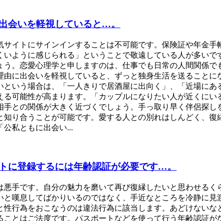
出会いを軽視していると…。
人気サイトにサインインすることは不可能です。保険証や年金手
くいように感じられる」ということで敬遠している人が多いで
ょう。恋愛心理学と申しますのは、仕事でも日常の人間関係で
理由に出会いを軽視していると、ずっと独身生活を送ることに
いという場合は、「一人きりで居酒屋に出向く」、「近場にあ
える可能性が高まります。「カップルになりたい人が近くにい
相手との関係が大きく近づくでしょう。手っ取り早く伴侶探し
と知り合うことが可能です。愛する人との別れはしんどく、復
私ともに出会い...
トに登録するには年齢認証が必要です…。
は悪手です。自分の魅力を磨いて再び復縁したいと思わせるく
いと嘆息してばかりいるのではなく、手近なところを冷静に見
と性行為をおこなうのは違法行為に該当します。あどけないな
することはご法度です。パスポートなどを使って行う年齢認証が