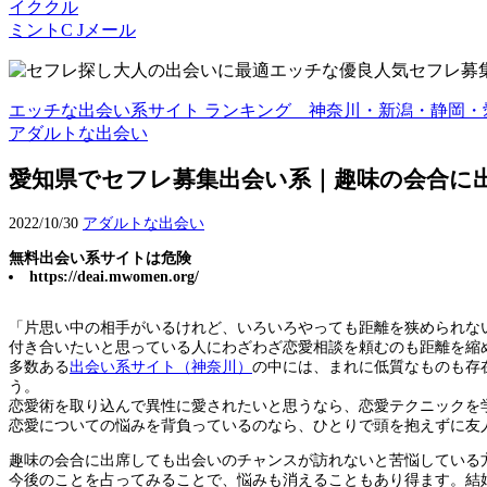
イククル
ミントC Jメール
エッチな出会い系サイト ランキング 神奈川・新潟・静岡・
アダルトな出会い
愛知県でセフレ募集出会い系｜趣味の会合に
2022/10/30
アダルトな出会い
無料出会い系サイトは危険
https://deai.mwomen.org/
「片思い中の相手がいるけれど、いろいろやっても距離を狭められな
付き合いたいと思っている人にわざわざ恋愛相談を頼むのも距離を縮
多数ある
出会い系サイト（神奈川）
の中には、まれに低質なものも存
う。
恋愛術を取り込んで異性に愛されたいと思うなら、恋愛テクニックを
恋愛についての悩みを背負っているのなら、ひとりで頭を抱えずに友
趣味の会合に出席しても出会いのチャンスが訪れないと苦悩している
今後のことを占ってみることで、悩みも消えることもあり得ます。結