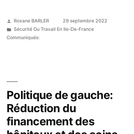
Publié
Roxane BARLER
29 septembre 2022
par
Publié
Sécurité Du Travail En Ile-De-France
dans
Communiqués:
Politique de gauche:
Réduction du
financement des