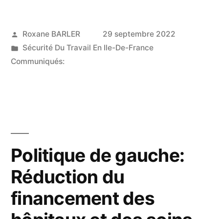
Publié
Roxane BARLER
29 septembre 2022
par
Publié
Sécurité Du Travail En Ile-De-France
dans
Communiqués:
Politique de gauche:
Réduction du
financement des